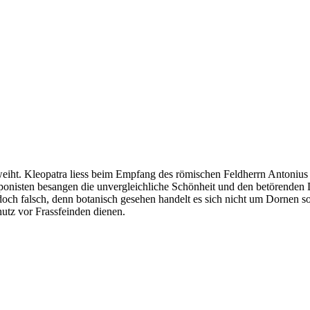
eiht. Kleopatra liess beim Empfang des römischen Feldherrn Antonius 
isten besangen die unvergleichliche Schönheit und den betörenden Duf
doch falsch, denn botanisch gesehen handelt es sich nicht um Dornen s
utz vor Frassfeinden dienen.